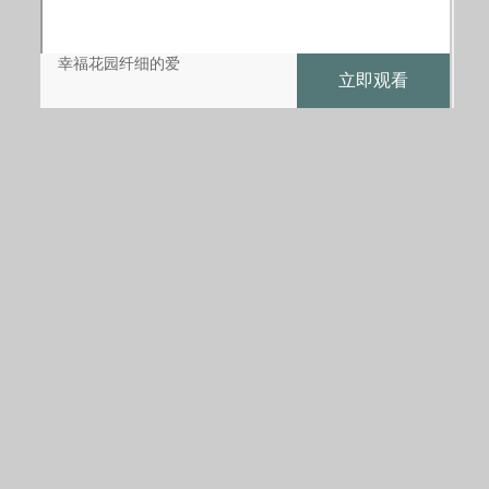
幸福花园纤细的爱
立即观看
收藏
幸福花园纤细的爱
地区：其它
类型：歌舞
时间：2026-08-08 13:33
详情
选集
剧情简介
灵气复苏，武道崛起，天下人沉迷练武不可自拔，正当他也准
备加入练武大军时，他发现他……不是人。